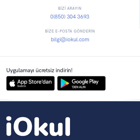
BİZİ ARAYIN
0(850) 304 3693
BİZE E-POSTA GÖNDERİN
bilgi@iokul.com
Uygulamayı ücretsiz indirin!