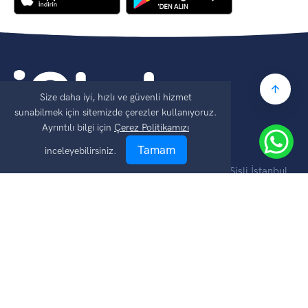
Size daha iyi, hızlı ve güvenli hizmet
sunabilmek için sitemizde çerezler kullanıyoruz.
Eğitim Sistemleri
Ayrıntılı bilgi için
Çerez Politikamızı
Tamam
inceleyebilirsiniz.
© iOkul Eğitim Teknolojileri A.Ş.
Abide-i Hürriyet cd. Merkez mah. No:136/4 Şişli İstanbul