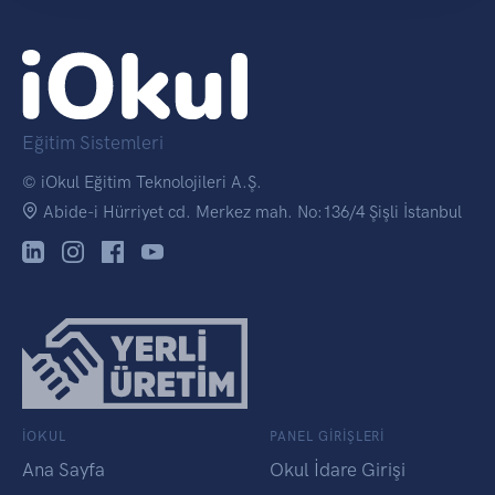
Eğitim Sistemleri
© iOkul Eğitim Teknolojileri A.Ş.
Abide-i Hürriyet cd. Merkez mah. No:136/4 Şişli İstanbul
IOKUL
PANEL GİRİŞLERİ
Ana Sayfa
Okul İdare Girişi